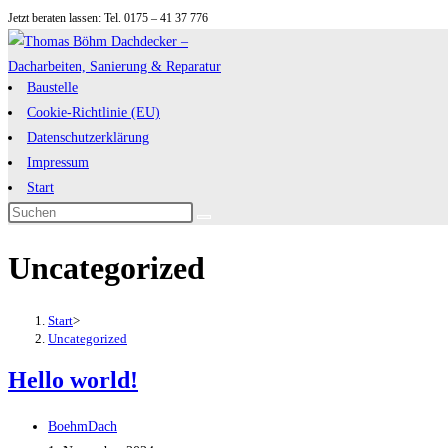
Jetzt beraten lassen: Tel. 0175 – 41 37 776
Zum
Inhalt
springen
Baustelle
Cookie-Richtlinie (EU)
Datenschutzerklärung
Impressum
Start
Diese
Website
Uncategorized
durchsuchen
Start
>
Uncategorized
Hello world!
Beitrags-
BoehmDach