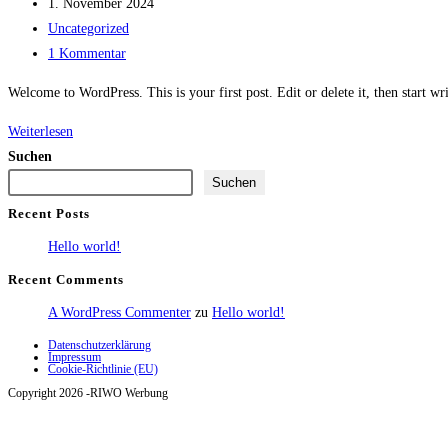
Autor:
Beitrag
1. November 2024
veröffentlicht:
Beitrags-
Uncategorized
Kategorie:
Beitrags-
1 Kommentar
Kommentare:
Welcome to WordPress. This is your first post. Edit or delete it, then start wr
Hello
Weiterlesen
world!
Suchen
Suchen
Recent Posts
Hello world!
Recent Comments
A WordPress Commenter
zu
Hello world!
Datenschutzerklärung
Impressum
Cookie-Richtlinie (EU)
Copyright 2026 -RIWO Werbung